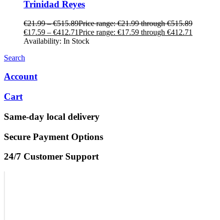
Trinidad Reyes
€
21.99
–
€
515.89
Price range: €21.99 through €515.89
€
17.59
–
€
412.71
Price range: €17.59 through €412.71
Availability:
In Stock
Search
Account
Cart
Same-day local delivery
Secure Payment Options
24/7 Customer Support