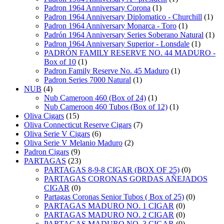
Padron 1964 Anniversary Corona
(1)
Padron 1964 Anniversary Diplomatico - Churchill
(1)
Padron 1964 Anniversary Monarca - Toro
(1)
Padrón 1964 Anniversary Series Soberano Natural
(1)
Padron 1964 Anniversary Superior - Lonsdale
(1)
PADRÓN FAMILY RESERVE NO. 44 MADURO -
Box of 10
(1)
Padron Family Reserve No. 45 Maduro
(1)
Padron Series 7000 Natural
(1)
NUB
(4)
Nub Cameroon 460 (Box of 24)
(1)
Nub Cameroon 460 Tubos (Box of 12)
(1)
Oliva Cigars
(15)
Oliva Connecticut Reserve Cigars
(7)
Oliva Serie V Cigars
(6)
Oliva Serie V Melanio Maduro
(2)
Padron Cigars
(9)
PARTAGAS
(23)
PARTAGAS 8-9-8 CIGAR (BOX OF 25)
(0)
PARTAGAS CORONAS GORDAS AÑEJADOS
CIGAR
(0)
Partagas Coronas Senior Tubos ( Box of 25)
(0)
PARTAGAS MADURO NO. 1 CIGAR
(0)
PARTAGAS MADURO NO. 2 CIGAR
(0)
PARTAGAS MADURO NO. 3 CIGAR
(0)