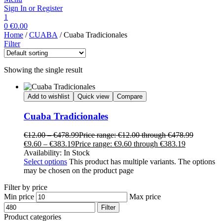
Sign In or Register
1
0
€
0.00
Home
/
CUABA
/ Cuaba Tradicionales
Filter
Showing the single result
Add to wishlist
Quick view
Compare
Cuaba Tradicionales
€
12.00
–
€
478.99
Price range: €12.00 through €478.99
€
9.60
–
€
383.19
Price range: €9.60 through €383.19
Availability:
In Stock
Select options
This product has multiple variants. The options
may be chosen on the product page
Filter by price
Min price
Max price
Filter
Product categories