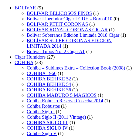
BOLIVAR
(9)
BOLIVAR BELICOSOS FINOS
(1)
Bolivar Libertador Cigar LCDH - Box of 10
(0)
BOLIVAR PETIT CORONAS
(1)
BOLIVAR ROYAL CORONAS CIGAR
(1)
Bolivar Soberanos Edición Limitada 2018 Cigar
(1)
BOLÍVAR SUPER CORONAS EDICIÓN
LIMITADA 2014
(1)
Bolivar Tubos No. 2 Cigar AT
(1)
Cigar Humidors
(27)
COHIBA
(23)
Cohiba – Sublimes Extra – Collection Book (2008)
(1)
COHIBA 1966
(1)
COHIBA BEHIKE 52
(1)
COHIBA BEHIKE 54
(1)
COHIBA BEHIKE 56
(1)
COHIBA MADURO 5 MAGICOS
(1)
Cohiba Robusto Reserva Cosecha 2014
(1)
Cohiba Robustos
(1)
Cohiba Siglo I
(1)
Cohiba Siglo II (2011 Vintage)
(1)
COHIBA SIGLO III
(1)
COHIBA SIGLO IV
(1)
Cohiba Siglo V
(1)