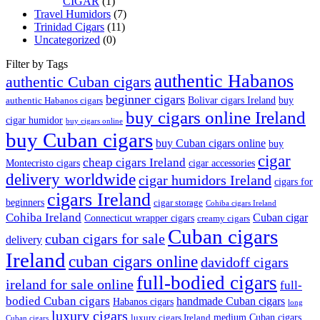
CIGAR
(1)
Travel Humidors
(7)
Trinidad Cigars
(11)
Uncategorized
(0)
Filter by Tags
authentic Habanos
authentic Cuban cigars
beginner cigars
Bolivar cigars Ireland
buy
authentic Habanos cigars
buy cigars online Ireland
cigar humidor
buy cigars online
buy Cuban cigars
buy Cuban cigars online
buy
cigar
cheap cigars Ireland
Montecristo cigars
cigar accessories
delivery worldwide
cigar humidors Ireland
cigars for
cigars Ireland
beginners
cigar storage
Cohiba cigars Ireland
Cohiba Ireland
Cuban cigar
Connecticut wrapper cigars
creamy cigars
Cuban cigars
cuban cigars for sale
delivery
Ireland
cuban cigars online
davidoff cigars
full-bodied cigars
ireland for sale online
full-
bodied Cuban cigars
handmade Cuban cigars
Habanos cigars
long
luxury cigars
medium Cuban cigars
luxury cigars Ireland
Cuban cigars