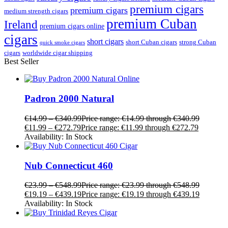
premium cigars
premium cigars
medium strength cigars
premium Cuban
Ireland
premium cigars online
cigars
short cigars
short Cuban cigars
strong Cuban
quick smoke cigars
cigars
worldwide cigar shipping
Best Seller
Padron 2000 Natural
€
14.99
–
€
340.99
Price range: €14.99 through €340.99
€
11.99
–
€
272.79
Price range: €11.99 through €272.79
Availability:
In Stock
Nub Connecticut 460
€
23.99
–
€
548.99
Price range: €23.99 through €548.99
€
19.19
–
€
439.19
Price range: €19.19 through €439.19
Availability:
In Stock