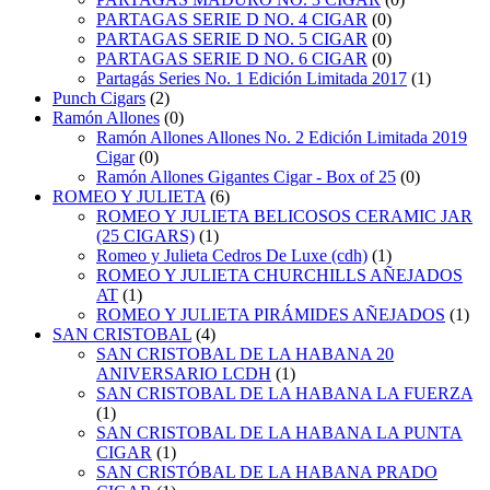
PARTAGAS SERIE D NO. 4 CIGAR
(0)
PARTAGAS SERIE D NO. 5 CIGAR
(0)
PARTAGAS SERIE D NO. 6 CIGAR
(0)
Partagás Series No. 1 Edición Limitada 2017
(1)
Punch Cigars
(2)
Ramón Allones
(0)
Ramón Allones Allones No. 2 Edición Limitada 2019
Cigar
(0)
Ramón Allones Gigantes Cigar - Box of 25
(0)
ROMEO Y JULIETA
(6)
ROMEO Y JULIETA BELICOSOS CERAMIC JAR
(25 CIGARS)
(1)
Romeo y Julieta Cedros De Luxe (cdh)
(1)
ROMEO Y JULIETA CHURCHILLS AÑEJADOS
AT
(1)
ROMEO Y JULIETA PIRÁMIDES AÑEJADOS
(1)
SAN CRISTOBAL
(4)
SAN CRISTOBAL DE LA HABANA 20
ANIVERSARIO LCDH
(1)
SAN CRISTOBAL DE LA HABANA LA FUERZA
(1)
SAN CRISTOBAL DE LA HABANA LA PUNTA
CIGAR
(1)
SAN CRISTÓBAL DE LA HABANA PRADO