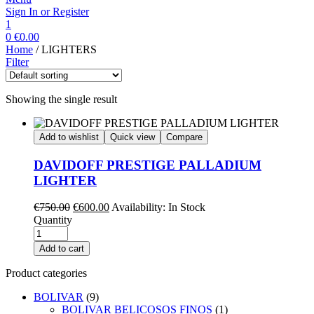
Sign In or Register
1
0
€
0.00
Home
/ LIGHTERS
Filter
Showing the single result
Add to wishlist
Quick view
Compare
DAVIDOFF PRESTIGE PALLADIUM
LIGHTER
€
750.00
€
600.00
Availability:
In Stock
Quantity
Add to cart
Product categories
BOLIVAR
(9)
BOLIVAR BELICOSOS FINOS
(1)