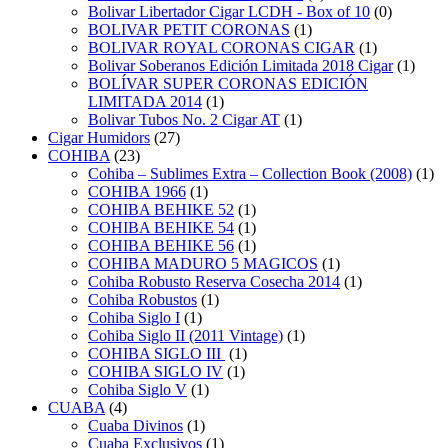
Bolivar Libertador Cigar LCDH - Box of 10
(0)
BOLIVAR PETIT CORONAS
(1)
BOLIVAR ROYAL CORONAS CIGAR
(1)
Bolivar Soberanos Edición Limitada 2018 Cigar
(1)
BOLÍVAR SUPER CORONAS EDICIÓN
LIMITADA 2014
(1)
Bolivar Tubos No. 2 Cigar AT
(1)
Cigar Humidors
(27)
COHIBA
(23)
Cohiba – Sublimes Extra – Collection Book (2008)
(1)
COHIBA 1966
(1)
COHIBA BEHIKE 52
(1)
COHIBA BEHIKE 54
(1)
COHIBA BEHIKE 56
(1)
COHIBA MADURO 5 MAGICOS
(1)
Cohiba Robusto Reserva Cosecha 2014
(1)
Cohiba Robustos
(1)
Cohiba Siglo I
(1)
Cohiba Siglo II (2011 Vintage)
(1)
COHIBA SIGLO III
(1)
COHIBA SIGLO IV
(1)
Cohiba Siglo V
(1)
CUABA
(4)
Cuaba Divinos
(1)
Cuaba Exclusivos
(1)