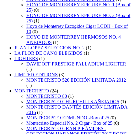
HOYO DE MONTERREY EPICURE NO. 1 (Box of
25)
(0)
HOYO DE MONTERREY EPICURE NO. 2 (Box of
25)
(1)
Hoyo de Monterrey Escogidos Cigar LCDH - Box of
10
(0)
HOYO DE MONTERREY HERMOSOS NO. 4
AÑEJADOS
(1)
JUAN LOPEZ SELECCION NO. 2
(1)
LA FLOR DE CANO ELEGIDOS
(1)
LIGHTERS
(1)
DAVIDOFF PRESTIGE PALLADIUM LIGHTER
(1)
LIMITED EDITIONS
(3)
MONTECRISTO 520 EDICIÓN LIMITADA 2012
(1)
MONTECRISTO
(24)
MONTECRISTO 80
(1)
MONTECRISTO CHURCHILLS AÑEJADOS
(1)
MONTECRISTO DANTÉS EDICIÓN LIMITADA
2016
(1)
MONTECRISTO EDMUNDO -Box of 25
(0)
Montecristo Especial No. 2 Cigar - Box of 25
(0)
MONTECRISTO GRAN PIRÁMIDES -
COLECCIÓN HABANOS EDICIÓN 2017 BOOK