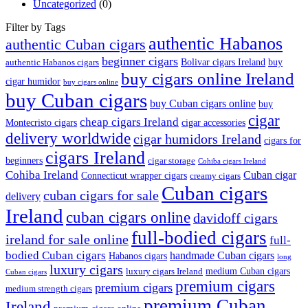
Uncategorized
(0)
Filter by Tags
authentic Habanos
authentic Cuban cigars
beginner cigars
Bolivar cigars Ireland
buy
authentic Habanos cigars
buy cigars online Ireland
cigar humidor
buy cigars online
buy Cuban cigars
buy Cuban cigars online
buy
cigar
cheap cigars Ireland
Montecristo cigars
cigar accessories
delivery worldwide
cigar humidors Ireland
cigars for
cigars Ireland
beginners
cigar storage
Cohiba cigars Ireland
Cohiba Ireland
Cuban cigar
Connecticut wrapper cigars
creamy cigars
Cuban cigars
cuban cigars for sale
delivery
Ireland
cuban cigars online
davidoff cigars
full-bodied cigars
ireland for sale online
full-
bodied Cuban cigars
handmade Cuban cigars
Habanos cigars
long
luxury cigars
medium Cuban cigars
luxury cigars Ireland
Cuban cigars
premium cigars
premium cigars
medium strength cigars
premium Cuban
Ireland