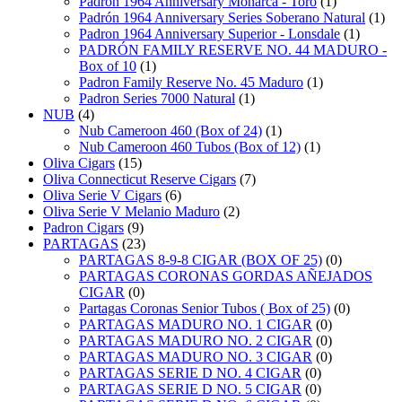
Padron 1964 Anniversary Monarca - Toro
(1)
Padrón 1964 Anniversary Series Soberano Natural
(1)
Padron 1964 Anniversary Superior - Lonsdale
(1)
PADRÓN FAMILY RESERVE NO. 44 MADURO -
Box of 10
(1)
Padron Family Reserve No. 45 Maduro
(1)
Padron Series 7000 Natural
(1)
NUB
(4)
Nub Cameroon 460 (Box of 24)
(1)
Nub Cameroon 460 Tubos (Box of 12)
(1)
Oliva Cigars
(15)
Oliva Connecticut Reserve Cigars
(7)
Oliva Serie V Cigars
(6)
Oliva Serie V Melanio Maduro
(2)
Padron Cigars
(9)
PARTAGAS
(23)
PARTAGAS 8-9-8 CIGAR (BOX OF 25)
(0)
PARTAGAS CORONAS GORDAS AÑEJADOS
CIGAR
(0)
Partagas Coronas Senior Tubos ( Box of 25)
(0)
PARTAGAS MADURO NO. 1 CIGAR
(0)
PARTAGAS MADURO NO. 2 CIGAR
(0)
PARTAGAS MADURO NO. 3 CIGAR
(0)
PARTAGAS SERIE D NO. 4 CIGAR
(0)
PARTAGAS SERIE D NO. 5 CIGAR
(0)