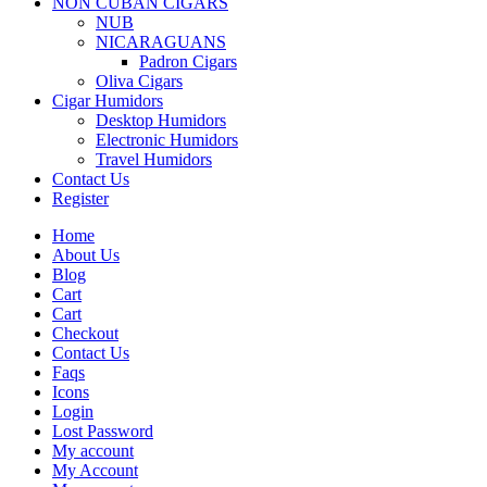
NON CUBAN CIGARS
NUB
NICARAGUANS
Padron Cigars
Oliva Cigars
Cigar Humidors
Desktop Humidors
Electronic Humidors
Travel Humidors
Contact Us
Register
Home
About Us
Blog
Cart
Cart
Checkout
Contact Us
Faqs
Icons
Login
Lost Password
My account
My Account