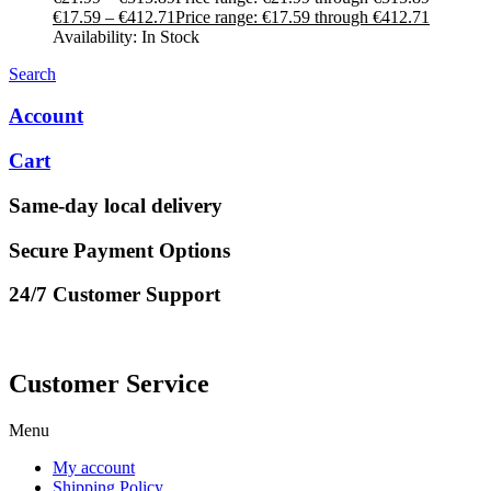
€
17.59
–
€
412.71
Price range: €17.59 through €412.71
Availability:
In Stock
Search
Account
Cart
Same-day local delivery
Secure Payment Options
24/7 Customer Support
Customer Service
Menu
My account
Shipping Policy