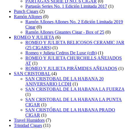
PARTAGAS SERIE D NO. 6 CIGAR
(0)
Partagás Series No. 1 Edición Limitada 2017
(1)
Punch Cigars
(2)
Ramón Allones
(0)
Ramón Allones Allones No. 2 Edición Limitada 2019
Cigar
(0)
Ramón Allones Gigantes Cigar - Box of 25
(0)
ROMEO Y JULIETA
(6)
ROMEO Y JULIETA BELICOSOS CERAMIC JAR
(25 CIGARS)
(1)
Romeo y Julieta Cedros De Luxe (cdh)
(1)
ROMEO Y JULIETA CHURCHILLS AÑEJADOS
AT
(1)
ROMEO Y JULIETA PIRÁMIDES AÑEJADOS
(1)
SAN CRISTOBAL
(4)
SAN CRISTOBAL DE LA HABANA 20
ANIVERSARIO LCDH
(1)
SAN CRISTOBAL DE LA HABANA LA FUERZA
(1)
SAN CRISTOBAL DE LA HABANA LA PUNTA
CIGAR
(1)
SAN CRISTÓBAL DE LA HABANA PRADO
CIGAR
(1)
Travel Humidors
(7)
Trinidad Cigars
(11)