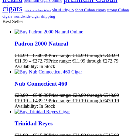
premium cigars online
cigars
short cigars
short Cuban cigars
strong Cuban
quick smoke cigars
cigars
worldwide cigar shipping
Best Seller
Padron 2000 Natural
€
14.99
–
€
340.99
Price range: €14.99 through €340.99
€
11.99
–
€
272.79
Price range: €11.99 through €272.79
Availability:
In Stock
Nub Connecticut 460
€
23.99
–
€
548.99
Price range: €23.99 through €548.99
€
19.19
–
€
439.19
Price range: €19.19 through €439.19
Availability:
In Stock
Trinidad Reyes
€
21.99
–
€
515.89
Price range: €21.99 through €515.89